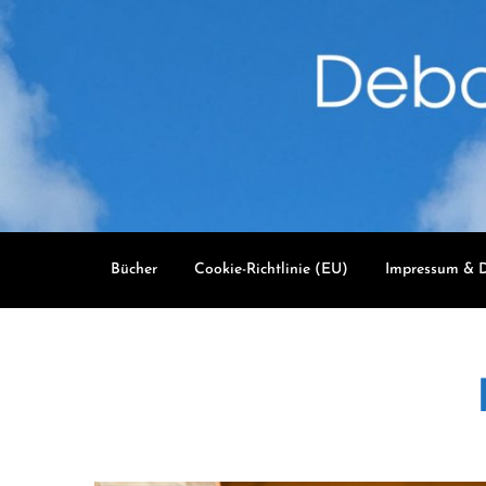
Skip
to
content
Bücher
Cookie-Richtlinie (EU)
Impressum & D