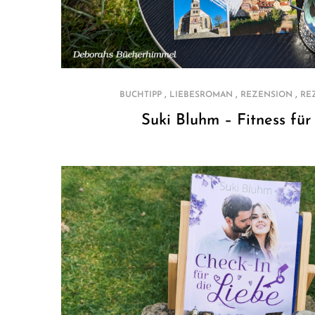
,
,
,
BUCHTIPP
LIEBESROMAN
REZENSION
RE
Suki Bluhm – Fitness für