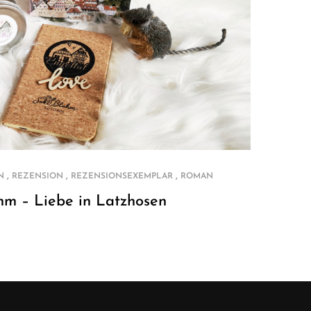
,
,
,
N
REZENSION
REZENSIONSEXEMPLAR
ROMAN
hm – Liebe in Latzhosen