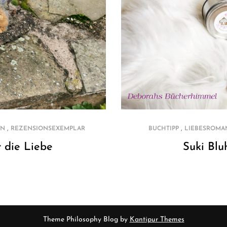
,
,
ON
REZENSIONSEXEMPLAR
BUCHTIPP
LIEBESROMA
r die Liebe
Suki Blu
Theme Philosophy Blog by
Kantipur Themes