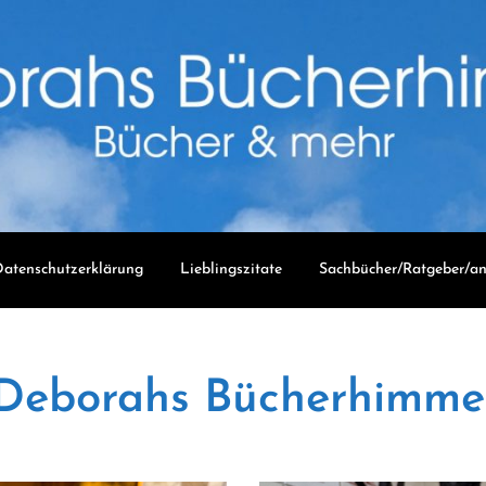
atenschutzerklärung
Lieblingszitate
Sachbücher/Ratgeber/an
Deborahs Bücherhimme