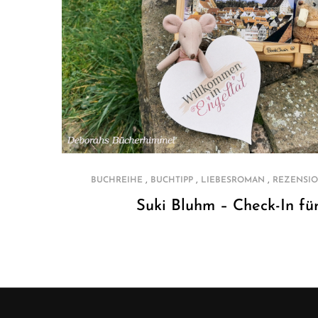
,
,
,
BUCHREIHE
BUCHTIPP
LIEBESROMAN
REZENSI
Suki Bluhm – Check-In fü