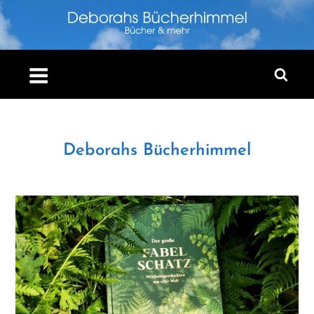
Skip
to
content
Deborahs Bücherhimmel