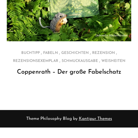
,
,
,
,
BUCHTIPP
FABELN
GESCHICHTEN
REZENSION
,
,
REZENSIONSEXEMPLAR
SCHMUCKAUSGABE
WEISHEITEN
Coppenrath – Der große Fabelschatz
Theme Philosophy Blog by
Kantipur Themes