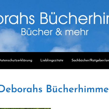
atenschutzerklärung
Lieblingszitate
Sachbücher/Ratgeber/an
Deborahs Bücherhimme