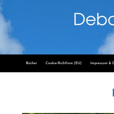
Skip
to
content
Bücher
Cookie-Richtlinie (EU)
Impressum & D