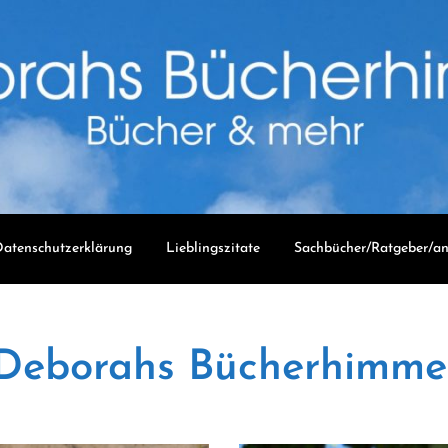
atenschutzerklärung
Lieblingszitate
Sachbücher/Ratgeber/an
Deborahs Bücherhimme