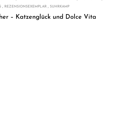
,
,
S
REZENSIONSEXEMPLAR
SUHRKAMP
her – Katzenglück und Dolce Vita