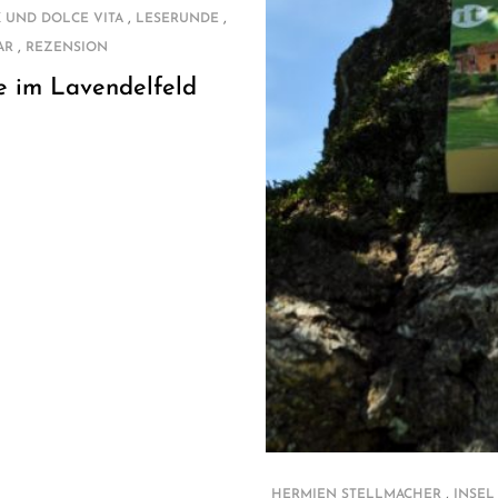
,
,
 UND DOLCE VITA
LESERUNDE
,
AR
REZENSION
e im Lavendelfeld
,
HERMIEN STELLMACHER
INSEL