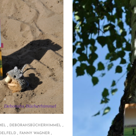
,
,
MEL
DEBORAHSBÜCHERHIMMEL
,
,
NDELFELD
FANNY WAGNER