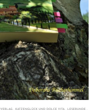
,
,
,
 VERLAG
KATZENGLÜCK UND DOLCE VITA
LESERUNDE