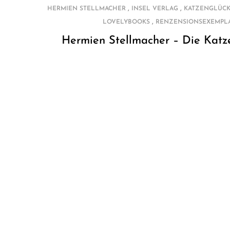
,
,
HERMIEN STELLMACHER
INSEL VERLAG
KATZENGLÜCK
,
LOVELYBOOKS
RENZENSIONSEXEMPL
Hermien Stellmacher – Die Katz