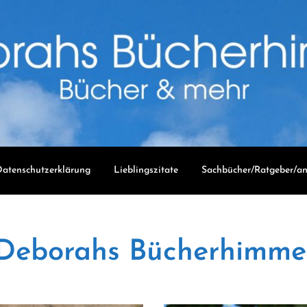
atenschutzerklärung
Lieblingszitate
Sachbücher/Ratgeber/an
Deborahs Bücherhimme