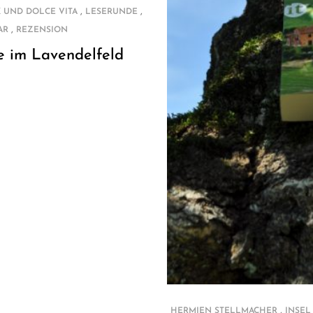
,
,
 UND DOLCE VITA
LESERUNDE
,
AR
REZENSION
e im Lavendelfeld
,
HERMIEN STELLMACHER
INSEL