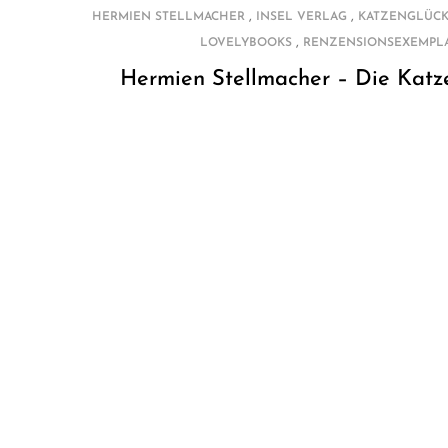
,
,
HERMIEN STELLMACHER
INSEL VERLAG
KATZENGLÜCK
,
LOVELYBOOKS
RENZENSIONSEXEMPL
Hermien Stellmacher – Die Katz