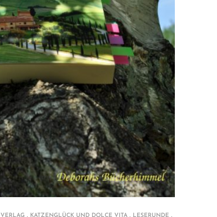
,
,
,
 VERLAG
KATZENGLÜCK UND DOLCE VITA
LESERUNDE