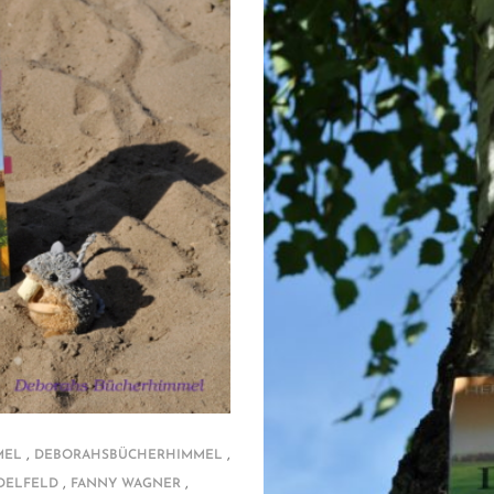
,
,
MEL
DEBORAHSBÜCHERHIMMEL
,
,
NDELFELD
FANNY WAGNER