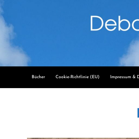
Skip
to
content
Bücher
Cookie-Richtlinie (EU)
Impressum & D