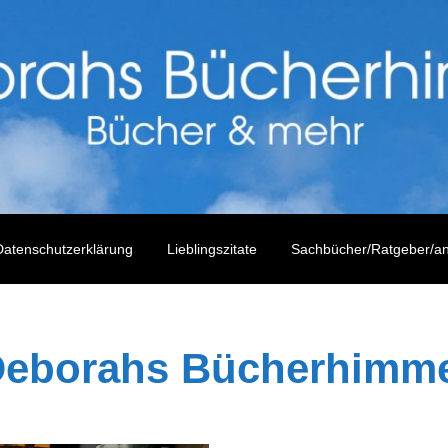
atenschutzerklärung
Lieblingszitate
Sachbücher/Ratgeber/a
eborahs Bücherhimm