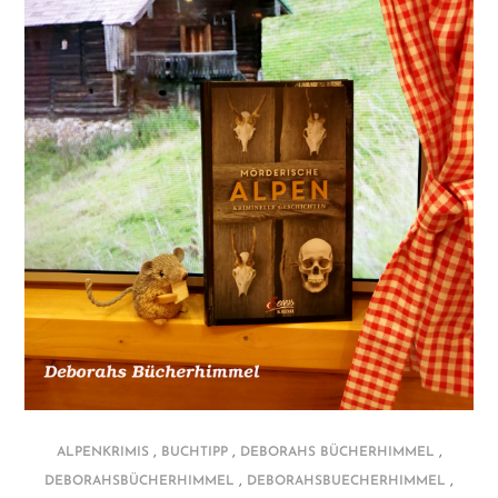
,
,
,
ALPENKRIMIS
BUCHTIPP
DEBORAHS BÜCHERHIMMEL
,
,
DEBORAHSBÜCHERHIMMEL
DEBORAHSBUECHERHIMMEL