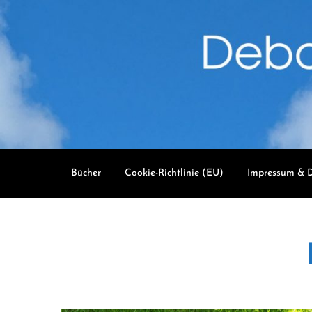
Skip
to
content
Bücher
Cookie-Richtlinie (EU)
Impressum & D