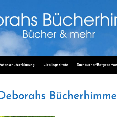
atenschutzerklärung
Lieblingszitate
Sachbücher/Ratgeber/an
Deborahs Bücherhimme