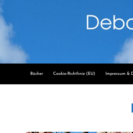
Skip
to
content
Bücher
Cookie-Richtlinie (EU)
Impressum & D