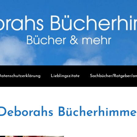
atenschutzerklärung
Lieblingszitate
Sachbücher/Ratgeber/an
Deborahs Bücherhimme