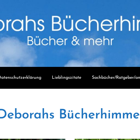
atenschutzerklärung
Lieblingszitate
Sachbücher/Ratgeber/an
Deborahs Bücherhimme