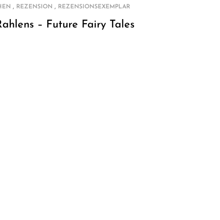
,
,
HEN
REZENSION
REZENSIONSEXEMPLAR
Rahlens – Future Fairy Tales