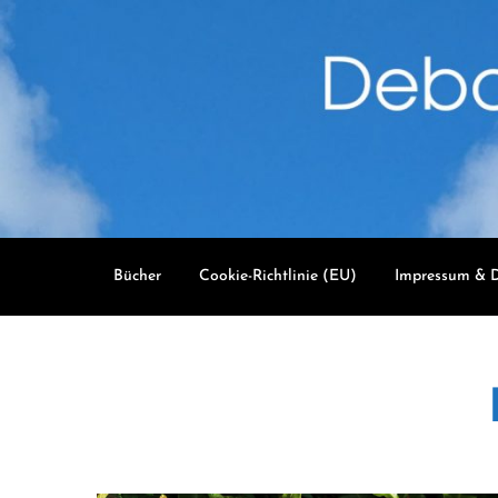
Skip
to
content
Bücher
Cookie-Richtlinie (EU)
Impressum & D