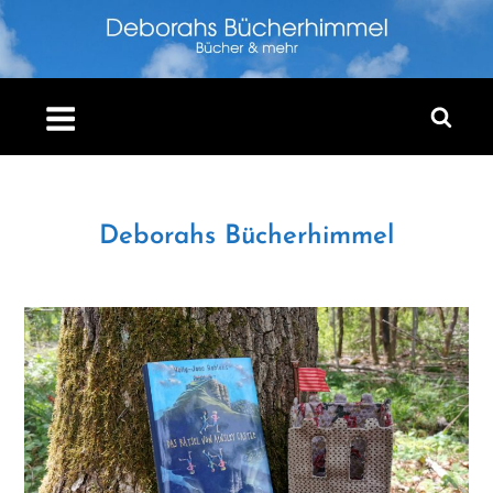
Skip
to
content
Deborahs Bücherhimmel