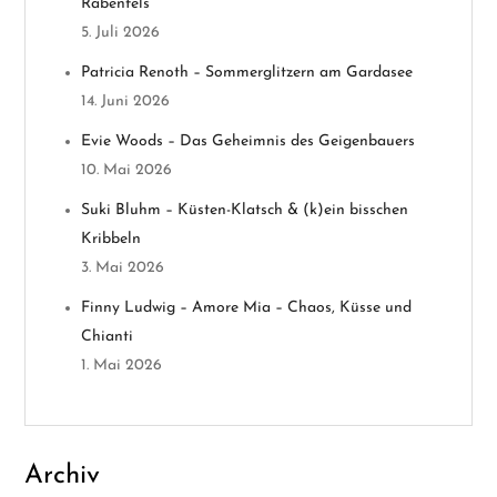
Rabenfels
v
5. Juli 2026
Patricia Renoth – Sommerglitzern am Gardasee
i
14. Juni 2026
g
Evie Woods – Das Geheimnis des Geigenbauers
10. Mai 2026
a
Suki Bluhm – Küsten-Klatsch & (k)ein bisschen
t
Kribbeln
3. Mai 2026
i
Finny Ludwig – Amore Mia – Chaos, Küsse und
o
Chianti
1. Mai 2026
n
Archiv