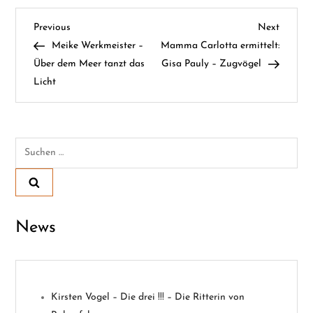
B
Previous
Next
Previous
Next
Post
Post
Meike Werkmeister –
Mamma Carlotta ermittelt:
e
Über dem Meer tanzt das
Gisa Pauly – Zugvögel
Licht
i
t
Suchen
r
nach:
a
g
News
s
n
Kirsten Vogel – Die drei !!! – Die Ritterin von
a