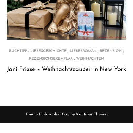
,
,
,
,
BUCHTIPP
LIEBESGESCHICHTE
LIEBESROMAN
REZENSION
,
REZENSIONSEXEMPLAR
WEIHNACHTEN
Jani Friese – Weihnachtszauber in New York
Theme Philosophy Blog by
Kantipur Themes