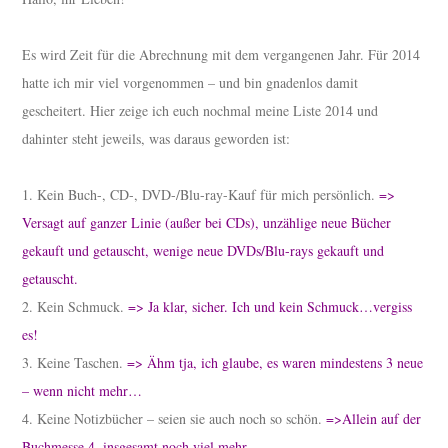
Es wird Zeit für die Abrechnung mit dem vergangenen Jahr. Für 2014
hatte ich mir viel vorgenommen – und bin gnadenlos damit
gescheitert. Hier zeige ich euch nochmal meine Liste 2014 und
dahinter steht jeweils, was daraus geworden ist:
1. Kein Buch-, CD-, DVD-/Blu-ray-Kauf für mich persönlich.
=>
Versagt auf ganzer Linie (außer bei CDs), unzählige neue Bücher
gekauft und getauscht, wenige neue DVDs/Blu-rays gekauft und
getauscht.
2. Kein Schmuck.
=> Ja klar, sicher. Ich und kein Schmuck…vergiss
es!
3. Keine Taschen.
=> Ähm tja, ich glaube, es waren mindestens 3 neue
– wenn nicht mehr…
4. Keine Notizbücher – seien sie auch noch so schön.
=>Allein auf der
Buchmesse 4, insgesamt noch viel mehr.