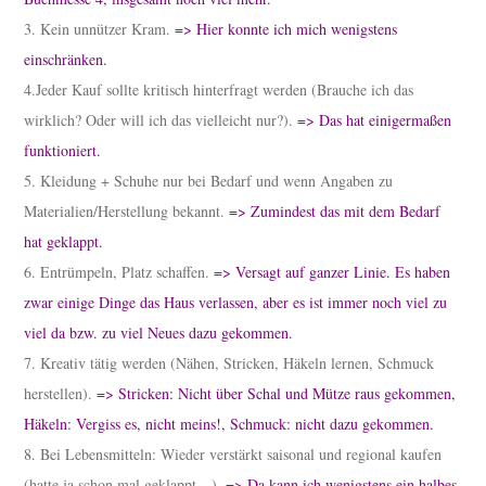
3. Kein unnützer Kram.
=> Hier konnte ich mich wenigstens
einschränken.
4.Jeder Kauf sollte kritisch hinterfragt werden (Brauche ich das
wirklich? Oder will ich das vielleicht nur?).
=> Das hat einigermaßen
funktioniert.
5. Kleidung + Schuhe nur bei Bedarf und wenn Angaben zu
Materialien/Herstellung bekannt.
=> Zumindest das mit dem Bedarf
hat geklappt.
6. Entrümpeln, Platz schaffen.
=> Versagt auf ganzer Linie. Es haben
zwar einige Dinge das Haus verlassen, aber es ist immer noch viel zu
viel da bzw. zu viel Neues dazu gekommen.
7. Kreativ tätig werden (Nähen, Stricken, Häkeln lernen, Schmuck
herstellen).
=> Stricken: Nicht über Schal und Mütze raus gekommen,
Häkeln: Vergiss es, nicht meins!, Schmuck: nicht dazu gekommen.
8. Bei Lebensmitteln: Wieder verstärkt saisonal und regional kaufen
(hatte ja schon mal geklappt…).
=> Da kann ich wenigstens ein halbes