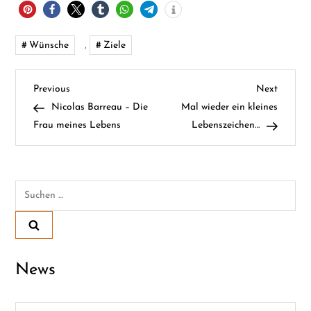
Wünsche
,
Ziele
B
Previous
Next
Previous
Next
Post
Post
Nicolas Barreau – Die
Mal wieder ein kleines
e
Frau meines Lebens
Lebenszeichen…
i
t
Suchen
nach:
r
a
News
g
s