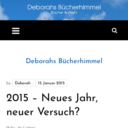
Skip
to
content
Deborahs Bücherhimmel
by:
Deborah
2015 – Neues Jahr,
neuer Versuch?
Hallo, ihr Lieben!