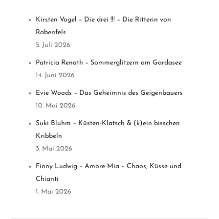
n
Kirsten Vogel – Die drei !!! – Die Ritterin von
Rabenfels
a
5. Juli 2026
v
Patricia Renoth – Sommerglitzern am Gardasee
14. Juni 2026
i
Evie Woods – Das Geheimnis des Geigenbauers
g
10. Mai 2026
a
Suki Bluhm – Küsten-Klatsch & (k)ein bisschen
Kribbeln
t
3. Mai 2026
i
Finny Ludwig – Amore Mia – Chaos, Küsse und
Chianti
o
1. Mai 2026
n