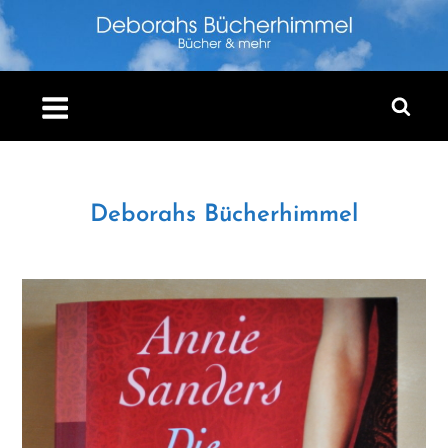
Skip
to
content
Deborahs Bücherhimmel