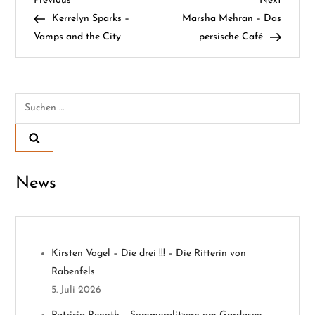
B
Previous
Next
Post
Post
Kerrelyn Sparks –
Marsha Mehran – Das
e
Vamps and the City
persische Café
i
t
Suchen
nach:
r
a
News
g
s
n
Kirsten Vogel – Die drei !!! – Die Ritterin von
Rabenfels
a
5. Juli 2026