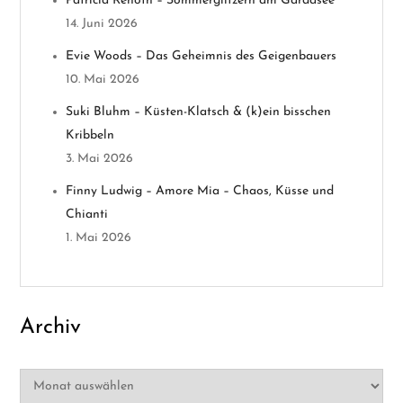
v
Patricia Renoth – Sommerglitzern am Gardasee
14. Juni 2026
i
Evie Woods – Das Geheimnis des Geigenbauers
g
10. Mai 2026
a
Suki Bluhm – Küsten-Klatsch & (k)ein bisschen
Kribbeln
t
3. Mai 2026
i
Finny Ludwig – Amore Mia – Chaos, Küsse und
Chianti
o
1. Mai 2026
n
Archiv
Archiv