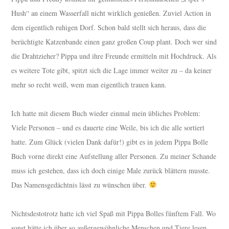
Hush“ an einem Wasserfall nicht wirklich genießen. Zuviel Action in
dem eigentlich ruhigen Dorf. Schon bald stellt sich heraus, dass die
berüchtigte Katzenbande einen ganz großen Coup plant. Doch wer sind
die Drahtzieher? Pippa und ihre Freunde ermitteln mit Hochdruck. Als
es weitere Tote gibt, spitzt sich die Lage immer weiter zu – da keiner
mehr so recht weiß, wem man eigentlich trauen kann.
Ich hatte mit diesem Buch wieder einmal mein übliches Problem:
Viele Personen – und es dauerte eine Weile, bis ich die alle sortiert
hatte. Zum Glück (vielen Dank dafür!) gibt es in jedem Pippa Bolle
Buch vorne direkt eine Aufstellung aller Personen. Zu meiner Schande
muss ich gestehen, dass ich doch einige Male zurück blättern musste.
Das Namensgedächtnis lässt zu wünschen über.
Nichtsdestotrotz hatte ich viel Spaß mit Pippa Bolles fünftem Fall. Wo
sonst hätte ich über so außergewöhnliche Menschen und Tiere lesen