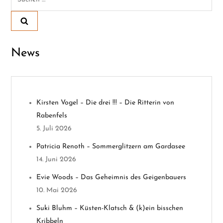
nach:
r
a
News
g
s
n
Kirsten Vogel – Die drei !!! – Die Ritterin von
Rabenfels
a
5. Juli 2026
v
Patricia Renoth – Sommerglitzern am Gardasee
14. Juni 2026
i
Evie Woods – Das Geheimnis des Geigenbauers
g
10. Mai 2026
a
Suki Bluhm – Küsten-Klatsch & (k)ein bisschen
Kribbeln