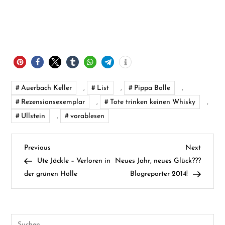
Auerbach Keller
,
List
,
Pippa Bolle
,
Rezensionsexemplar
,
Tote trinken keinen Whisky
,
Ullstein
,
vorablesen
B
Previous
Next
Previous
Next
Post
Post
Ute Jäckle – Verloren in
Neues Jahr, neues Glück???
e
der grünen Hölle
Blogreporter 2014!
i
t
Suchen