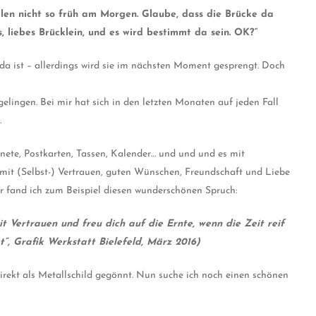
len nicht so früh am Morgen. Glaube, dass die Brücke da
es, liebes Brücklein, und es wird bestimmt da sein. OK?“
da ist – allerdings wird sie im nächsten Moment gesprengt. Doch
elingen. Bei mir hat sich in den letzten Monaten auf jeden Fall
.
gnete, Postkarten, Tassen, Kalender… und und und es mit
s mit (Selbst-) Vertrauen, guten Wünschen, Freundschaft und Liebe
er fand ich zum Beispiel diesen wunderschönen Spruch:
t Vertrauen und freu dich auf die Ernte, wenn die Zeit reif
“, Grafik Werkstatt Bielefeld, März 2016)
irekt als Metallschild gegönnt. Nun suche ich noch einen schönen