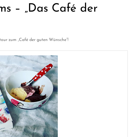
ms – „Das Café der
tour zum „Café der guten Wünsche“!