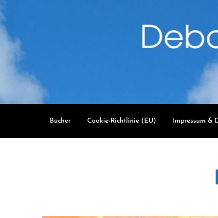
Skip
to
content
Bücher
Cookie-Richtlinie (EU)
Impressum & D