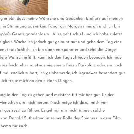
ufig erlebt, dass meine Wünsche und Gedanken Einfluss auf meinen
meine Stimmung auswirken. Fängt der Morgen mies an und ich bin
phy’s Gesetz gnadenlos zu: Alles geht schief und ich habe zuletzt
igkeit. Wache ich jedoch gut gelaunt auf und gebe dem Tag eine
ens) tatsächlich. Ich bin dann entspannter und sehe die Dinge
dere Wunsch erfüllt, kann ich den Tag zufrieden beenden. Ich rede
vielleicht eher so etwas wie einem freien Parkplatz oder ein noch
 mal endlich zuhört, ich gelobt werde, ich irgendwas besonders gut
ch freue mich an den kleinen Dingen.
llung in den Tag zu gehen und meistens tut mir das gut. Leider
re Menschen um mich herum. Noch neige ich dazu, mich von
 gestresst zu fühlen. Es gelingt mir nicht immer, solche
n von Donald Sutherland in seiner Rolle des Spinners in dem Film
Thema für euch: