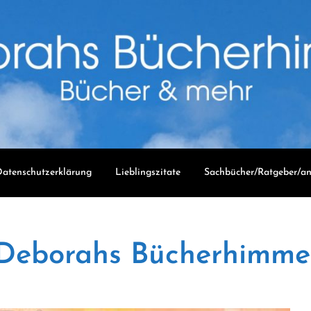
atenschutzerklärung
Lieblingszitate
Sachbücher/Ratgeber/an
Deborahs Bücherhimme