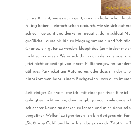
Ich weiß nicht, wie es euch geht, aber ich habe schon hä
Alltag haben – einfach schon dadurch, wie sie sich auf 
schlecht gelaunt und denke nur negativ, dann schlägt Mur
gräßliche Laune bis hin zu Magengrummeln und Schlaflos
Chance, ein guter zu werden, klappt das (zumindest meist
nicht so verbissen. Wenn sich dann noch der eine oder an
jetzt nicht unbedingt von einem Millionengewinn, sondern 
gültiges Parkticket am Automaten, oder dass mir der Chef
hinbekommen habe, einem Buchgewinn… was auch immer…i
Seit einiger Zeit versuche ich, mit einer positiven Einste
gelingt es nicht immer, denn es gibt ja noch viele ande
schlechter Laune anstecken zu lassen und mich dann selbst
„negativen Wellen“ zu ignorieren. Ich bin übrigens ein Fa
„Stoßtrupp Gold“ und habe hier das passende Zitat zum 