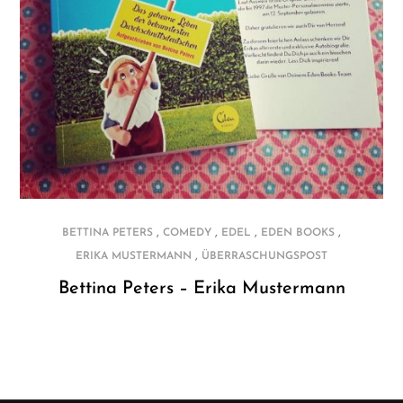
,
,
,
,
BETTINA PETERS
COMEDY
EDEL
EDEN BOOKS
,
ERIKA MUSTERMANN
ÜBERRASCHUNGSPOST
Bettina Peters – Erika Mustermann