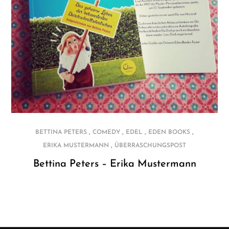
,
,
,
,
BETTINA PETERS
COMEDY
EDEL
EDEN BOOKS
,
ERIKA MUSTERMANN
ÜBERRASCHUNGSPOST
Bettina Peters – Erika Mustermann