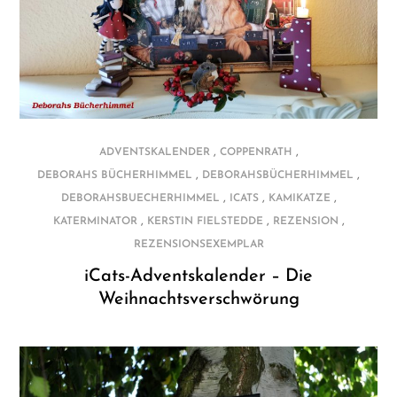
,
,
ADVENTSKALENDER
COPPENRATH
,
,
DEBORAHS BÜCHERHIMMEL
DEBORAHSBÜCHERHIMMEL
,
,
,
DEBORAHSBUECHERHIMMEL
ICATS
KAMIKATZE
,
,
,
KATERMINATOR
KERSTIN FIELSTEDDE
REZENSION
REZENSIONSEXEMPLAR
iCats-Adventskalender – Die
Weihnachtsverschwörung