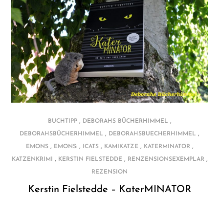
,
,
BUCHTIPP
DEBORAHS BÜCHERHIMMEL
,
,
DEBORAHSBÜCHERHIMMEL
DEBORAHSBUECHERHIMMEL
,
,
,
,
,
EMONS
EMONS:
ICATS
KAMIKATZE
KATERMINATOR
,
,
,
KATZENKRIMI
KERSTIN FIELSTEDDE
RENZENSIONSEXEMPLAR
REZENSION
Kerstin Fielstedde – KaterMINATOR