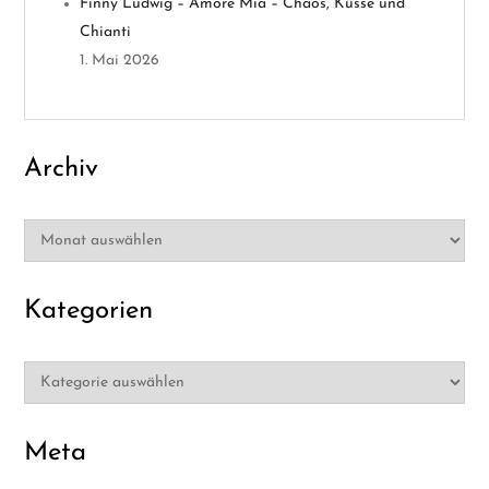
i
Finny Ludwig – Amore Mia – Chaos, Küsse und
Chianti
o
1. Mai 2026
n
Archiv
Archiv
Kategorien
Kategorien
Meta