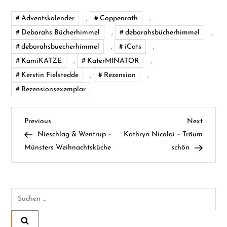
Adventskalender
,
Coppenrath
,
Deborahs Bücherhimmel
,
deborahsbücherhimmel
,
deborahsbuecherhimmel
,
iCats
,
KamiKATZE
,
KaterMINATOR
,
Kerstin Fielstedde
,
Rezension
,
Rezensionsexemplar
B
Previous
Next
Previous
Next
Post
Post
Nieschlag & Wentrup –
Kathryn Nicolai – Träum
e
Münsters Weihnachtsküche
schön
i
t
Suchen
nach:
r