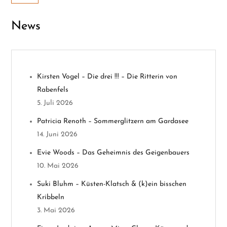
a
News
g
s
n
Kirsten Vogel – Die drei !!! – Die Ritterin von
Rabenfels
a
5. Juli 2026
v
Patricia Renoth – Sommerglitzern am Gardasee
14. Juni 2026
i
Evie Woods – Das Geheimnis des Geigenbauers
g
10. Mai 2026
a
Suki Bluhm – Küsten-Klatsch & (k)ein bisschen
Kribbeln
t
3. Mai 2026