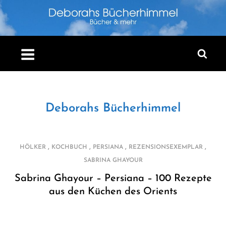
Skip
to
content
Deborahs Bücherhimmel
,
,
,
,
HÖLKER
KOCHBUCH
PERSIANA
REZENSIONSEXEMPLAR
SABRINA GHAYOUR
Sabrina Ghayour – Persiana – 100 Rezepte
aus den Küchen des Orients