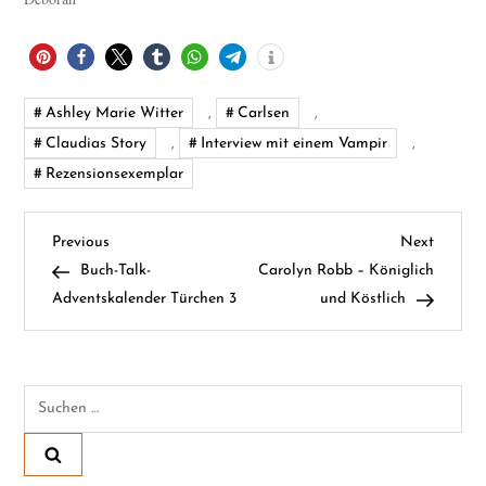
Ashley Marie Witter
,
Carlsen
,
Claudias Story
,
Interview mit einem Vampir
,
Rezensionsexemplar
B
Previous
Next
Previous
Next
Post
Post
Buch-Talk-
Carolyn Robb – Königlich
e
Adventskalender Türchen 3
und Köstlich
i
t
Suchen
nach:
r