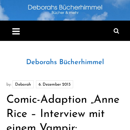
Skip
to
content
Deborahs Bücherhimmel
by:
Deborah
Comic-Adaption „Anne
Rice – Interview mit
einem Vampir: