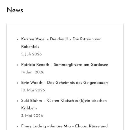
a
News
g
s
n
Kirsten Vogel – Die drei !!! – Die Ritterin von
Rabenfels
a
5. Juli 2026
v
Patricia Renoth – Sommerglitzern am Gardasee
14. Juni 2026
i
Evie Woods – Das Geheimnis des Geigenbauers
g
10. Mai 2026
a
Suki Bluhm – Küsten-Klatsch & (k)ein bisschen
Kribbeln
t
3. Mai 2026
i
Finny Ludwig – Amore Mia – Chaos, Küsse und