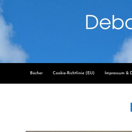
Skip
to
content
Bücher
Cookie-Richtlinie (EU)
Impressum & D