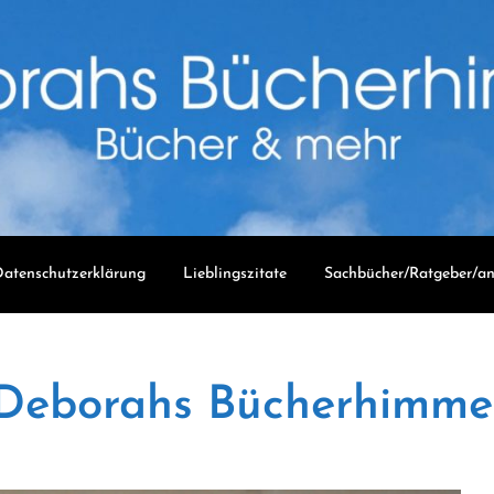
atenschutzerklärung
Lieblingszitate
Sachbücher/Ratgeber/an
Deborahs Bücherhimme