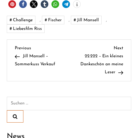
Challenge
,
Fischer
,
Jill Mansell
,
Liebesfilm Riss
B
Previous
Next
Previous
Next
Post
Post
Jill Mansell –
22.222 – Ein kleines
e
Sommerkuss Verkauf
Dankeschön an meine
Leser
i
t
Suchen
r
nach:
a
g
News