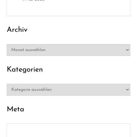
n
Archiv
Archiv
Kategorien
Kategorien
Meta