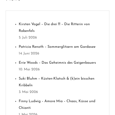
s
n
Kirsten Vogel – Die drei !!! – Die Ritterin von
a
Rabenfels
v
5. Juli 2026
Patricia Renoth – Sommerglitzern am Gardasee
i
14. Juni 2026
g
Evie Woods – Das Geheimnis des Geigenbauers
10. Mai 2026
a
Suki Bluhm – Küsten-Klatsch & (k)ein bisschen
t
Kribbeln
3. Mai 2026
i
Finny Ludwig – Amore Mia – Chaos, Küsse und
o
Chianti
1. Mai 2026