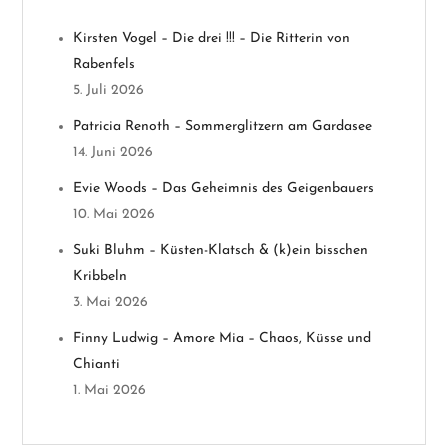
a
Kirsten Vogel – Die drei !!! – Die Ritterin von
v
Rabenfels
5. Juli 2026
i
Patricia Renoth – Sommerglitzern am Gardasee
g
14. Juni 2026
Evie Woods – Das Geheimnis des Geigenbauers
a
10. Mai 2026
t
Suki Bluhm – Küsten-Klatsch & (k)ein bisschen
Kribbeln
i
3. Mai 2026
o
Finny Ludwig – Amore Mia – Chaos, Küsse und
Chianti
n
1. Mai 2026