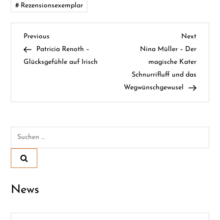
Rezensionsexemplar
B
Previous
Next
Previous
Next
Post
Post
Patricia Renoth –
Nina Müller – Der
e
Glücksgefühle auf Irisch
magische Kater
Schnurrifluff und das
i
Wegwünschgewusel
t
r
Suchen
a
nach:
g
s
News
n