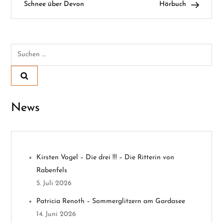
Schnee über Devon
Hörbuch
i
t
Suchen
r
nach:
a
g
News
s
n
Kirsten Vogel – Die drei !!! – Die Ritterin von
a
Rabenfels
v
5. Juli 2026
Patricia Renoth – Sommerglitzern am Gardasee
i
14. Juni 2026