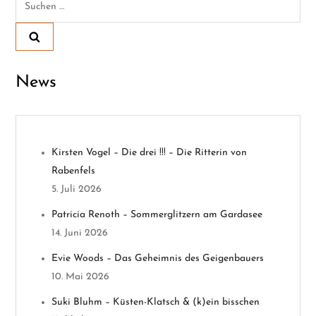
r
nach:
a
g
News
s
n
Kirsten Vogel – Die drei !!! – Die Ritterin von
a
Rabenfels
v
5. Juli 2026
Patricia Renoth – Sommerglitzern am Gardasee
i
14. Juni 2026
g
Evie Woods – Das Geheimnis des Geigenbauers
10. Mai 2026
a
Suki Bluhm – Küsten-Klatsch & (k)ein bisschen