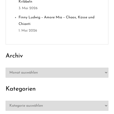
t
Kribbeln
3. Mai 2026
i
Finny Ludwig – Amore Mia – Chaos, Küsse und
o
Chianti
1. Mai 2026
n
Archiv
Archiv
Kategorien
Kategorien