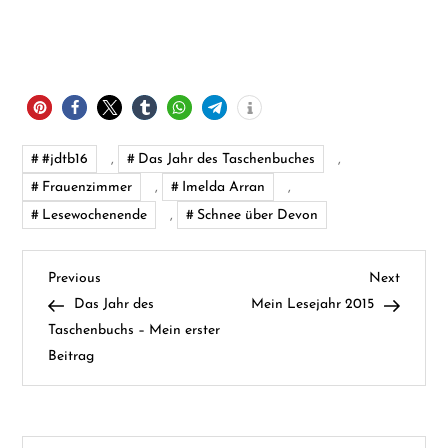
#jdtb16
,
Das Jahr des Taschenbuches
,
Frauenzimmer
,
Imelda Arran
,
Lesewochenende
,
Schnee über Devon
B
Previous
Next
Previous
Next
Post
Post
Das Jahr des
Mein Lesejahr 2015
e
Taschenbuchs – Mein erster
Beitrag
i
t
Suchen