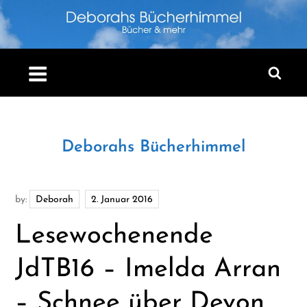
Skip
to
content
Deborahs Bücherhimmel
by:
Deborah
Lesewochenende
JdTB16 – Imelda Arran
– Schnee über Devon