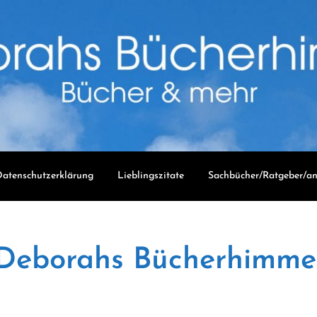
atenschutzerklärung
Lieblingszitate
Sachbücher/Ratgeber/an
Deborahs Bücherhimme