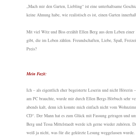
„Mach mir den Garten, Liebling“ ist eine unterhaltsame Geschi
keine Ahnung habe, wie realistisch es ist, einen Garten innerhal
Mit viel Witz und Biss erzählt Ellen Berg aus dem Leben einer K
gibt, die im Leben zählen. Freundschaften, Liebe, Spaß, Freizei
Preis?
Mein Fazit:
Ich – als eigentlich eher begeisterte Leserin und nicht Hörerin
am PC brauchte, wurde mir durch Ellen Bergs Hörbuch sehr versü
abends kalt, denn ich konnte mich einfach nicht vom Wohnzimme
CD“. Der Mann hat es zum Glück mit Fassung getragen und uns 
Berg und Tessa Mittelstaedt werde ich gerne wieder zuhören. 
weiß ja nicht, was für die gekürzte Lesung weggelassen wurde.