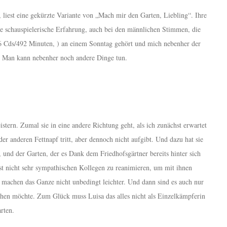
, liest eine gekürzte Variante von „Mach mir den Garten, Liebling“. Ihre
 schauspielerische Erfahrung, auch bei den männlichen Stimmen, die
(6 Cds/492 Minuten, ) an einem Sonntag gehört und mich nebenher der
: Man kann nebenher noch andere Dinge tun.
stern. Zumal sie in eine andere Richtung geht, als ich zunächst erwartet
oder anderen Fettnapf tritt, aber dennoch nicht aufgibt. Und dazu hat sie
, und der Garten, der es Dank dem Friedhofsgärtner bereits hinter sich
chst nicht sehr sympathischen Kollegen zu reanimieren, um mit ihnen
 machen das Ganze nicht unbedingt leichter. Und dann sind es auch nur
chen möchte. Zum Glück muss Luisa das alles nicht als Einzelkämpferin
rten.