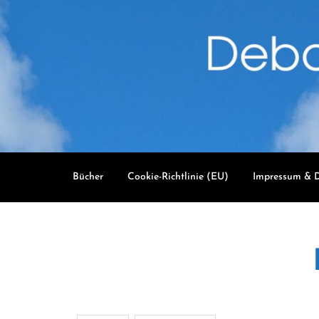
Skip
to
content
Bücher
Cookie-Richtlinie (EU)
Impressum & D