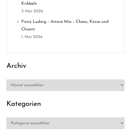
t
Kribbeln
3. Mai 2026
i
Finny Ludwig – Amore Mia – Chaos, Küsse und
o
Chianti
1. Mai 2026
n
Archiv
Archiv
Kategorien
Kategorien