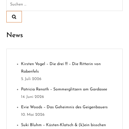
Suchen
r
nach:
a
g
News
s
n
Kirsten Vogel – Die drei !!! – Die Ritterin von
a
Rabenfels
v
5. Juli 2026
Patricia Renoth – Sommerglitzern am Gardasee
i
14. Juni 2026
g
Evie Woods – Das Geheimnis des Geigenbauers
10. Mai 2026
a
Suki Bluhm – Küsten-Klatsch & (k)ein bisschen