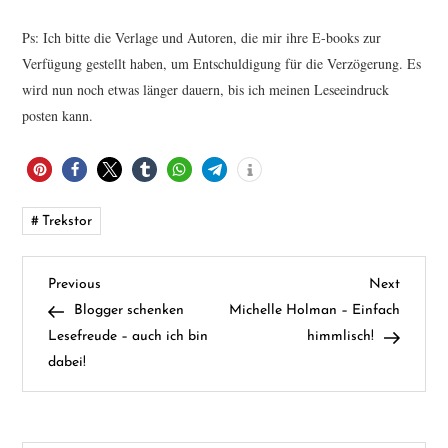
Ps: Ich bitte die Verlage und Autoren, die mir ihre E-books zur
Verfügung gestellt haben, um Entschuldigung für die Verzögerung. Es
wird nun noch etwas länger dauern, bis ich meinen Leseeindruck
posten kann.
Trekstor
B
Previous
Next
Previous
Next
Post
Post
Blogger schenken
Michelle Holman – Einfach
e
Lesefreude – auch ich bin
himmlisch!
dabei!
i
t