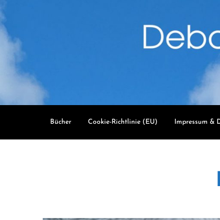
Skip
to
content
Bücher
Cookie-Richtlinie (EU)
Impressum & D