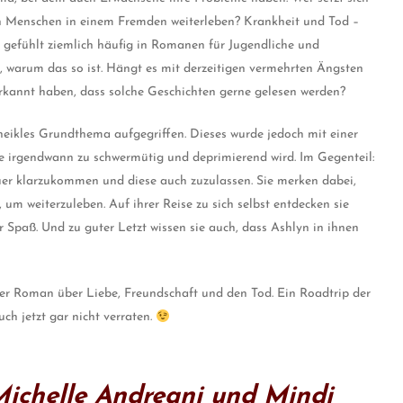
en Menschen in einem Fremden weiterleben? Krankheit und Tod –
it gefühlt ziemlich häufig in Romanen für Jugendliche und
 warum das so ist. Hängt es mit derzeitigen vermehrten Ängsten
erkannt haben, dass solche Geschichten gerne gelesen werden?
 heikles Grundthema aufgegriffen. Dieses wurde jedoch mit einer
hte irgendwann zu schwermütig und deprimierend wird. Im Gegenteil:
uer klarzukommen und diese auch zuzulassen. Sie merken dabei,
 um weiterzuleben. Auf ihrer Reise zu sich selbst entdecken sie
Spaß. Und zu guter Letzt wissen sie auch, dass Ashlyn in ihnen
mer Roman über Liebe, Freundschaft und den Tod. Ein Roadtrip der
ch jetzt gar nicht verraten.
ichelle Andreani und Mindi