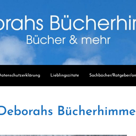
atenschutzerklärung
Lieblingszitate
Sachbücher/Ratgeber/an
Deborahs Bücherhimme