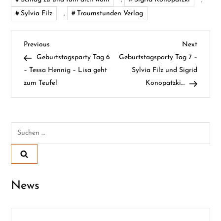
Sylvia Filz
,
Traumstunden Verlag
B
Previous
Next
Previous
Next
Post
Post
Geburtstagsparty Tag 6
Geburtstagsparty Tag 7 –
e
– Tessa Hennig – Lisa geht
Sylvia Filz und Sigrid
zum Teufel
Konopatzki…
i
t
Suchen
r
nach:
a
g
News
s