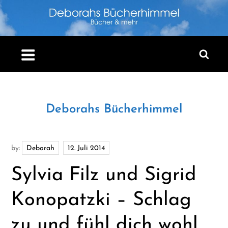
Skip
to
content
Deborahs Bücherhimmel
by:
Deborah
Sylvia Filz und Sigrid
Konopatzki – Schlag
zu und fühl dich wohl