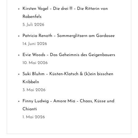
n
Kirsten Vogel – Die drei !!! – Die Ritterin von
a
Rabenfels
v
5. Juli 2026
Patricia Renoth – Sommerglitzern am Gardasee
i
14. Juni 2026
g
Evie Woods – Das Geheimnis des Geigenbauers
10. Mai 2026
a
Suki Bluhm – Küsten-Klatsch & (k)ein bisschen
t
Kribbeln
3. Mai 2026
i
Finny Ludwig – Amore Mia – Chaos, Küsse und
o
Chianti
1. Mai 2026
n