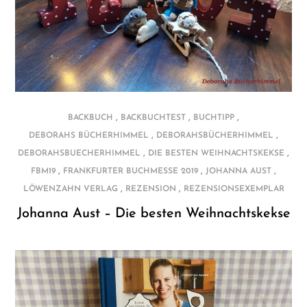
,
,
,
BACKBUCH
BACKBUCHTEST
BUCHTIPP
,
,
DEBORAHS BÜCHERHIMMEL
DEBORAHSBÜCHERHIMMEL
,
,
DEBORAHSBUECHERHIMMEL
DIE BESTEN WEIHNACHTSKEKSE
,
,
,
FBM19
FRANKFURTER BUCHMESSE 2019
JOHANNA AUST
,
,
LÖWENZAHN VERLAG
REZENSION
REZENSIONSEXEMPLAR
Johanna Aust – Die besten Weihnachtskekse