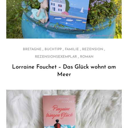
,
,
,
,
BRETAGNE
BUCHTIPP
FAMILIE
REZENSION
,
REZENSIONSEXEMPLAR
ROMAN
Lorraine Fouchet – Das Glück wohnt am
Meer