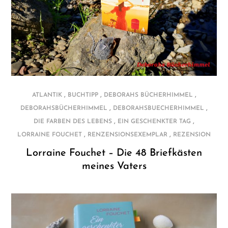
,
,
,
ATLANTIK
BUCHTIPP
DEBORAHS BÜCHERHIMMEL
,
,
DEBORAHSBÜCHERHIMMEL
DEBORAHSBUECHERHIMMEL
,
,
DIE FARBEN DES LEBENS
EIN GESCHENKTER TAG
,
,
LORRAINE FOUCHET
RENZENSIONSEXEMPLAR
REZENSION
Lorraine Fouchet – Die 48 Briefkästen
meines Vaters