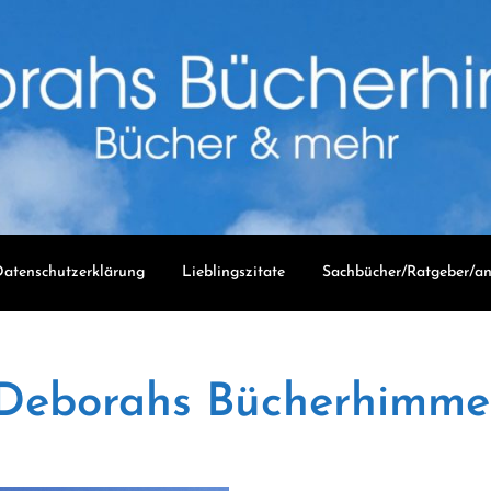
atenschutzerklärung
Lieblingszitate
Sachbücher/Ratgeber/an
Deborahs Bücherhimme