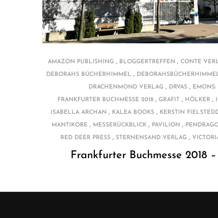
,
,
AMAZON PUBLISHING
BLOGGERTREFFEN
CONTE VER
,
DEBORAHS BÜCHERHIMMEL
DEBORAHSBÜCHERHIMME
,
,
DRACHENMOND VERLAG
DRYAS
EMONS:
,
,
,
FRANKFURTER BUCHMESSE 2018
GRAFIT
HÖLKER
,
,
ISABELLA ARCHAN
KALEA BOOKS
KERSTIN FIELSTED
,
,
,
MANTIKORE
MESSERÜCKBLICK
PAVILION
PENDRAGO
,
,
RED DEER PRESS
STERNENSAND VERLAG
VICTORI
Frankfurter Buchmesse 2018 –