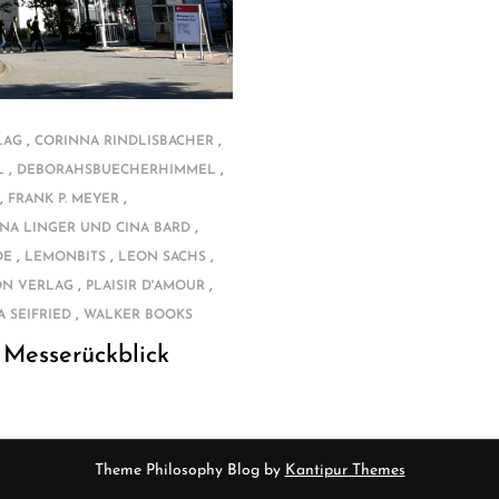
,
,
LAG
CORINNA RINDLISBACHER
,
,
L
DEBORAHSBUECHERHIMMEL
,
,
FRANK P. MEYER
,
INA LINGER UND CINA BARD
,
,
,
DE
LEMONBITS
LEON SACHS
,
,
N VERLAG
PLAISIR D'AMOUR
,
A SEIFRIED
WALKER BOOKS
 Messerückblick
Theme Philosophy Blog by
Kantipur Themes