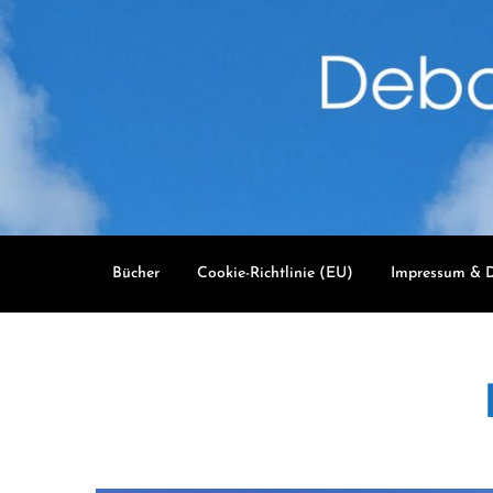
Skip
to
content
Bücher
Cookie-Richtlinie (EU)
Impressum & D