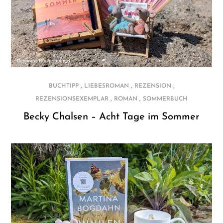
,
,
,
BUCHTIPP
LIEBESROMAN
REZENSION
,
,
REZENSIONSEXEMPLAR
ROMAN
SOMMERBUCH
Becky Chalsen – Acht Tage im Sommer