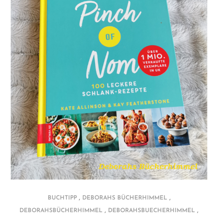
,
,
BUCHTIPP
DEBORAHS BÜCHERHIMMEL
,
,
DEBORAHSBÜCHERHIMMEL
DEBORAHSBUECHERHIMMEL