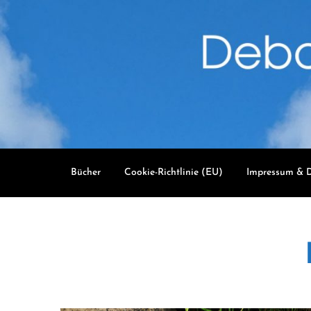
Skip
to
content
Bücher
Cookie-Richtlinie (EU)
Impressum & D