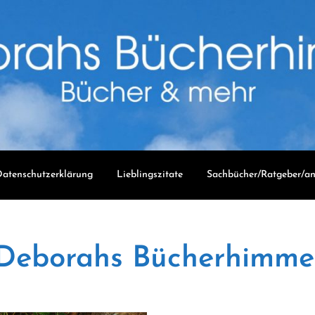
atenschutzerklärung
Lieblingszitate
Sachbücher/Ratgeber/an
Deborahs Bücherhimme