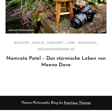
,
,
,
,
,
BUCHTIPP
FAMILIE
HERKUNFT
LIEBE
REZENSION
REZENSIONSEXEMPLAR
Namrata Patel – Das stürmische Leben von
Meena Dave
Theme Philosophy Blog by
Kantipur Themes