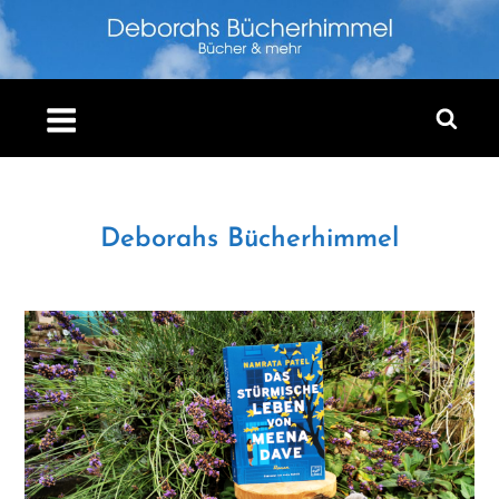
Skip
to
content
Deborahs Bücherhimmel