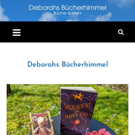
Skip
to
content
Deborahs Bücherhimmel