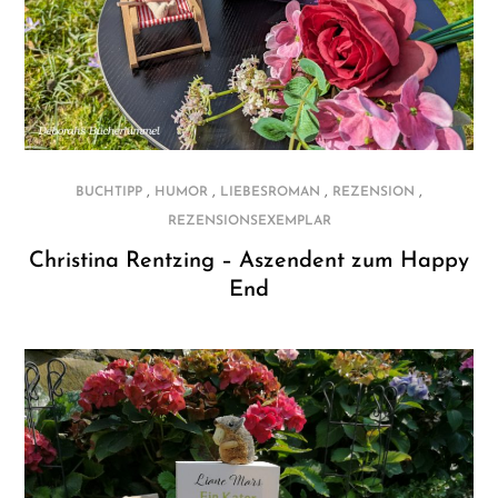
,
,
,
,
BUCHTIPP
HUMOR
LIEBESROMAN
REZENSION
REZENSIONSEXEMPLAR
Christina Rentzing – Aszendent zum Happy
End