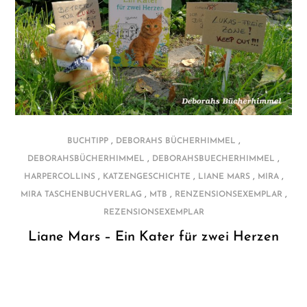
,
,
BUCHTIPP
DEBORAHS BÜCHERHIMMEL
,
,
DEBORAHSBÜCHERHIMMEL
DEBORAHSBUECHERHIMMEL
,
,
,
,
HARPERCOLLINS
KATZENGESCHICHTE
LIANE MARS
MIRA
,
,
,
MIRA TASCHENBUCHVERLAG
MTB
RENZENSIONSEXEMPLAR
REZENSIONSEXEMPLAR
Liane Mars – Ein Kater für zwei Herzen