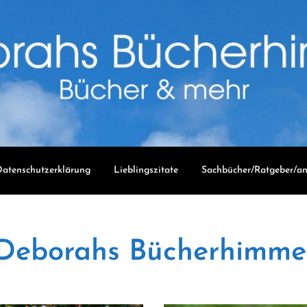
atenschutzerklärung
Lieblingszitate
Sachbücher/Ratgeber/an
Deborahs Bücherhimme