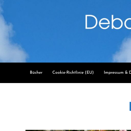
Skip
to
content
Bücher
Cookie-Richtlinie (EU)
Impressum & D