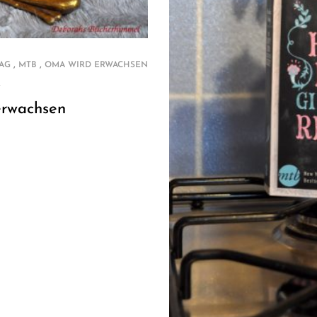
,
,
AG
MTB
OMA WIRD ERWACHSEN
R
erwachsen