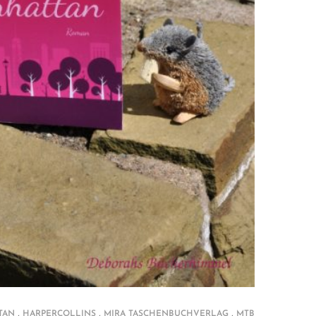
,
,
,
TAN
HARPERCOLLINS
MIRA TASCHENBUCHVERLAG
MTB