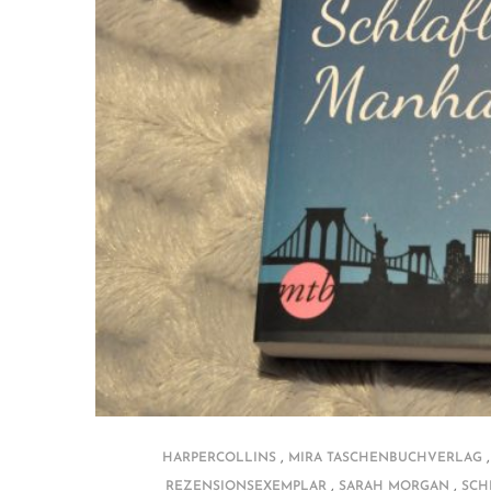
,
HARPERCOLLINS
MIRA TASCHENBUCHVERLAG
,
,
REZENSIONSEXEMPLAR
SARAH MORGAN
SCH