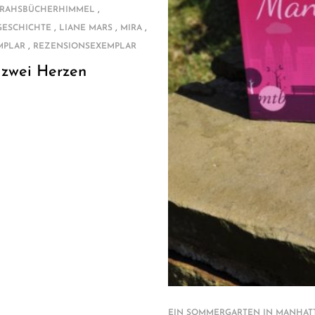
,
RAHSBÜCHERHIMMEL
,
,
,
GESCHICHTE
LIANE MARS
MIRA
,
MPLAR
REZENSIONSEXEMPLAR
 zwei Herzen
EIN SOMMERGARTEN IN MANHAT