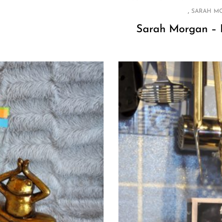
,
SARAH M
Sarah Morgan – 