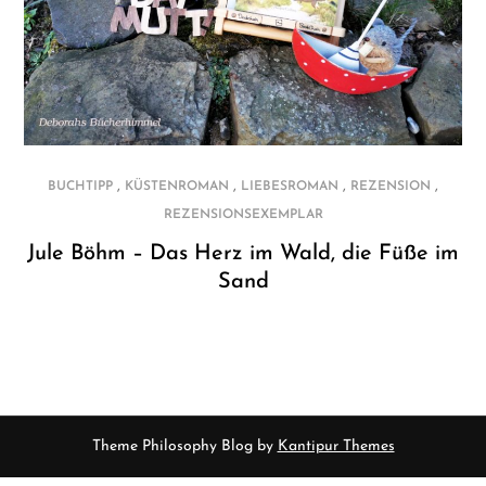
,
,
,
,
BUCHTIPP
KÜSTENROMAN
LIEBESROMAN
REZENSION
REZENSIONSEXEMPLAR
Jule Böhm – Das Herz im Wald, die Füße im
Sand
Theme Philosophy Blog by
Kantipur Themes