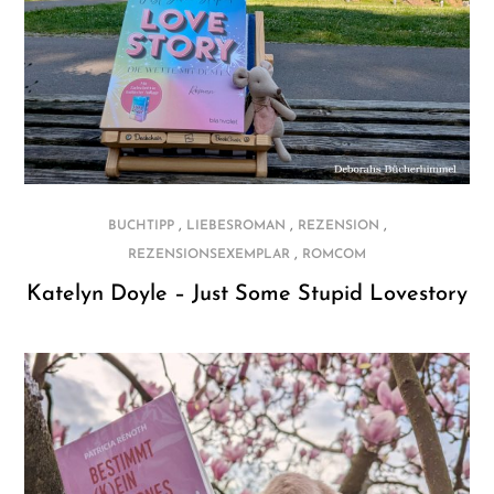
,
,
,
BUCHTIPP
LIEBESROMAN
REZENSION
,
REZENSIONSEXEMPLAR
ROMCOM
Katelyn Doyle – Just Some Stupid Lovestory