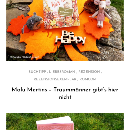
,
,
,
BUCHTIPP
LIEBESROMAN
REZENSION
,
REZENSIONSEXEMPLAR
ROMCOM
Malu Mertins – Traummänner gibt’s hier
nicht