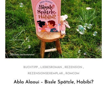
,
,
,
BUCHTIPP
LIEBESROMAN
REZENSION
,
REZENSIONSEXEMPLAR
ROMCOM
Abla Alaoui – Bissle Spätzle, Habibi?