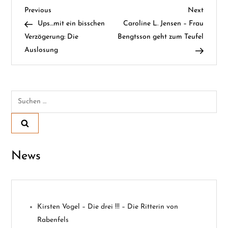
B
Previous
Next
Previous
Next
Post
Post
Ups…mit ein bisschen
Caroline L. Jensen – Frau
e
Verzögerung: Die
Bengtsson geht zum Teufel
Auslosung
i
t
Suchen
r
nach:
a
g
News
s
n
Kirsten Vogel – Die drei !!! – Die Ritterin von
a
Rabenfels