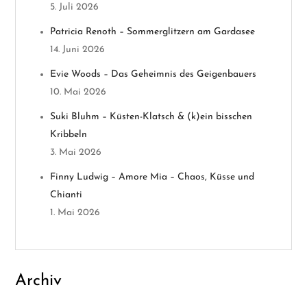
v
5. Juli 2026
Patricia Renoth – Sommerglitzern am Gardasee
i
14. Juni 2026
g
Evie Woods – Das Geheimnis des Geigenbauers
10. Mai 2026
a
Suki Bluhm – Küsten-Klatsch & (k)ein bisschen
t
Kribbeln
3. Mai 2026
i
Finny Ludwig – Amore Mia – Chaos, Küsse und
o
Chianti
1. Mai 2026
n
Archiv