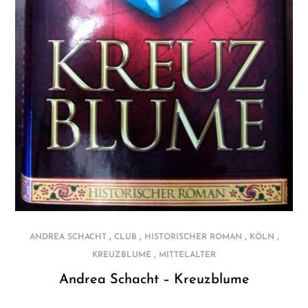
,
,
,
,
ANDREA SCHACHT
CLUB
HISTORISCHER ROMAN
KÖLN
,
KREUZBLUME
MITTELALTER
Andrea Schacht – Kreuzblume