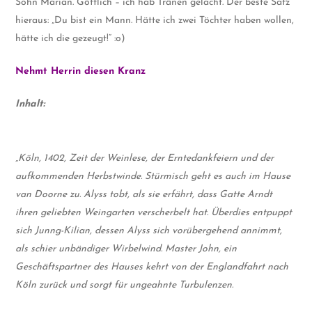
Sohn Marian. Göttlich – ich hab Tränen gelacht. Der beste Satz
hieraus: „Du bist ein Mann. Hätte ich zwei Töchter haben wollen,
hätte ich die gezeugt!“ :o)
Nehmt Herrin diesen Kranz
Inhalt:
„Köln, 1402, Zeit der Weinlese, der Erntedankfeiern und der
aufkommenden Herbstwinde. Stürmisch geht es auch im Hause
van Doorne zu. Alyss tobt, als sie erfährt, dass Gatte Arndt
ihren geliebten Weingarten verscherbelt hat. Überdies entpuppt
sich Junng-Kilian, dessen Alyss sich vorübergehend annimmt,
als schier unbändiger Wirbelwind. Master John, ein
Geschäftspartner des Hauses kehrt von der Englandfahrt nach
Köln zurück und sorgt für ungeahnte Turbulenzen.