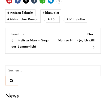
Andrea Schacht
,
blanvalet
,
historischer Roman
,
Köln
,
Mittelalter
B
Previous
Next
Previous
Next
Post
Post
Melissa Marr – Gegen
Melissa Hill – Ja, ich will!
e
das Sommerlicht
i
t
Suchen
nach:
r
a
News
g