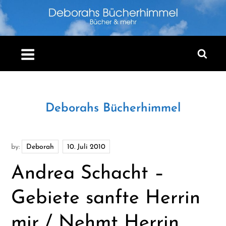
Skip
to
content
Deborahs Bücherhimmel
by:
Deborah
Andrea Schacht –
Gebiete sanfte Herrin
mir / Nehmt Herrin