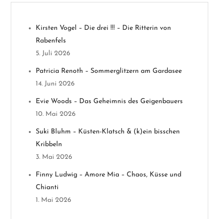
s
n
Kirsten Vogel – Die drei !!! – Die Ritterin von
Rabenfels
a
5. Juli 2026
v
Patricia Renoth – Sommerglitzern am Gardasee
14. Juni 2026
i
Evie Woods – Das Geheimnis des Geigenbauers
g
10. Mai 2026
a
Suki Bluhm – Küsten-Klatsch & (k)ein bisschen
Kribbeln
t
3. Mai 2026
i
Finny Ludwig – Amore Mia – Chaos, Küsse und
Chianti
o
1. Mai 2026