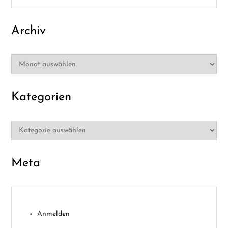
n
Archiv
Archiv
Kategorien
Kategorien
Meta
Anmelden