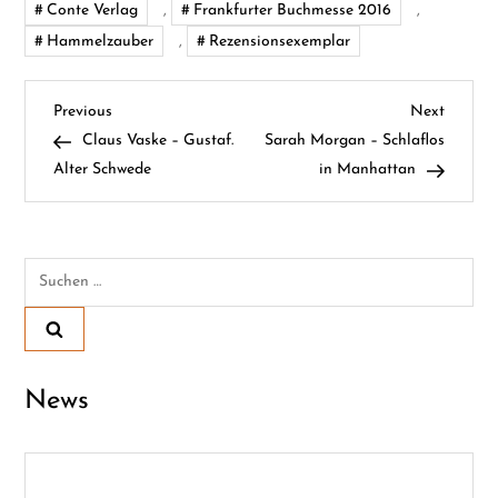
Conte Verlag
,
Frankfurter Buchmesse 2016
,
Hammelzauber
,
Rezensionsexemplar
B
Previous
Next
Previous
Next
Post
Post
Claus Vaske – Gustaf.
Sarah Morgan – Schlaflos
e
Alter Schwede
in Manhattan
i
t
Suchen
nach:
r
a
News
g
s