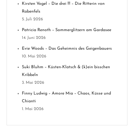
n
Kirsten Vogel – Die drei !!! – Die Ritterin von
Rabenfels
a
5. Juli 2026
v
Patricia Renoth – Sommerglitzern am Gardasee
14. Juni 2026
i
Evie Woods – Das Geheimnis des Geigenbauers
g
10. Mai 2026
a
Suki Bluhm – Küsten-Klatsch & (k)ein bisschen
Kribbeln
t
3. Mai 2026
i
Finny Ludwig – Amore Mia – Chaos, Küsse und
Chianti
o
1. Mai 2026
n