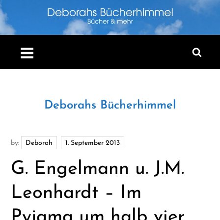
Skip
to
content
Deborahs Bücherhimmel
by:
Deborah
G. Engelmann u. J.M.
Leonhardt – Im
Pyjama um halb vier