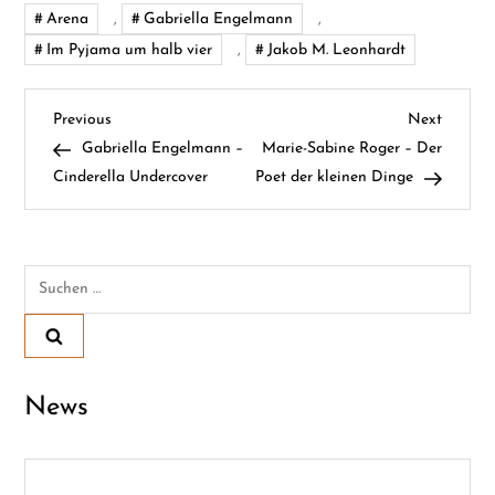
Arena
,
Gabriella Engelmann
,
Im Pyjama um halb vier
,
Jakob M. Leonhardt
B
Previous
Next
Previous
Next
Post
Post
Gabriella Engelmann –
Marie-Sabine Roger – Der
e
Cinderella Undercover
Poet der kleinen Dinge
i
t
Suchen
nach:
r
a
News
g
s