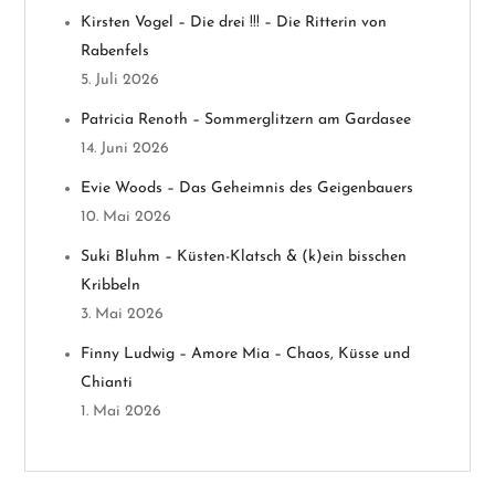
n
Kirsten Vogel – Die drei !!! – Die Ritterin von
Rabenfels
a
5. Juli 2026
v
Patricia Renoth – Sommerglitzern am Gardasee
14. Juni 2026
i
Evie Woods – Das Geheimnis des Geigenbauers
g
10. Mai 2026
a
Suki Bluhm – Küsten-Klatsch & (k)ein bisschen
Kribbeln
t
3. Mai 2026
i
Finny Ludwig – Amore Mia – Chaos, Küsse und
Chianti
o
1. Mai 2026
n