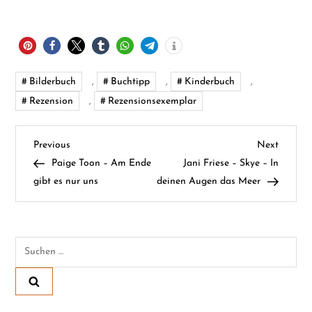
Bilderbuch
,
Buchtipp
,
Kinderbuch
,
Rezension
,
Rezensionsexemplar
B
Previous
Next
Previous
Next
Post
Post
Paige Toon – Am Ende
Jani Friese – Skye – In
e
gibt es nur uns
deinen Augen das Meer
i
t
Suchen
nach:
r
a