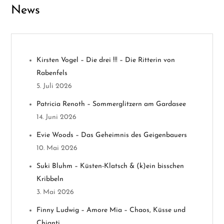
News
g
s
n
Kirsten Vogel – Die drei !!! – Die Ritterin von
Rabenfels
a
5. Juli 2026
v
Patricia Renoth – Sommerglitzern am Gardasee
14. Juni 2026
i
Evie Woods – Das Geheimnis des Geigenbauers
g
10. Mai 2026
a
Suki Bluhm – Küsten-Klatsch & (k)ein bisschen
Kribbeln
t
3. Mai 2026
i
Finny Ludwig – Amore Mia – Chaos, Küsse und
Chianti