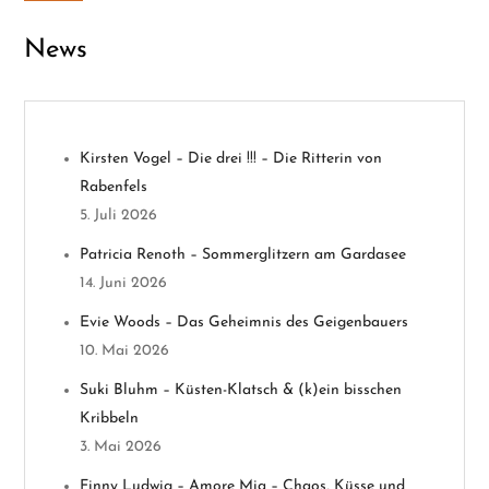
a
News
g
s
n
Kirsten Vogel – Die drei !!! – Die Ritterin von
Rabenfels
a
5. Juli 2026
v
Patricia Renoth – Sommerglitzern am Gardasee
14. Juni 2026
i
Evie Woods – Das Geheimnis des Geigenbauers
g
10. Mai 2026
a
Suki Bluhm – Küsten-Klatsch & (k)ein bisschen
Kribbeln
t
3. Mai 2026
Finny Ludwig – Amore Mia – Chaos, Küsse und