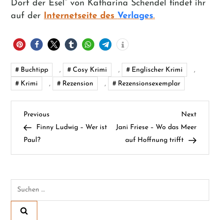
Dorf der Esel“ von Katharina Schendel findet ihr
auf der
Internetseite d
es
Verlages
.
Buchtipp
,
Cosy Krimi
,
Englischer Krimi
,
Krimi
,
Rezension
,
Rezensionsexemplar
B
Previous
Next
Previous
Next
Post
Post
Finny Ludwig – Wer ist
Jani Friese – Wo das Meer
e
Paul?
auf Hoffnung trifft
i
t
Suchen
nach:
r