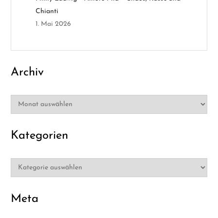
i
Chianti
o
1. Mai 2026
n
Archiv
Archiv
Kategorien
Kategorien
Meta