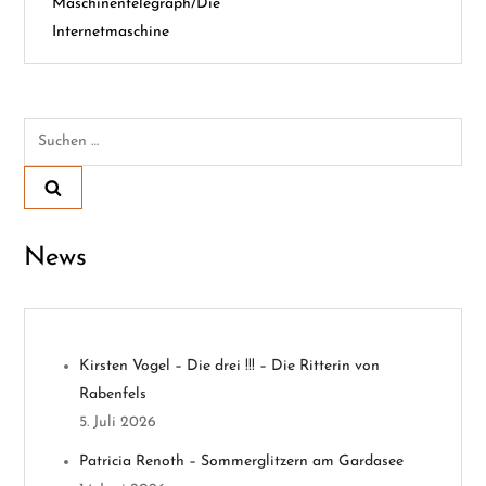
Maschinentelegraph/Die
i
Internetmaschine
t
r
Suchen
a
nach:
g
s
News
n
a
Kirsten Vogel – Die drei !!! – Die Ritterin von
v
Rabenfels
5. Juli 2026
i
Patricia Renoth – Sommerglitzern am Gardasee