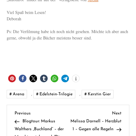
Viel Spaß beim Lesen!
Deborah
Ps: Die Verfilmung habe ich noch nicht gesehen. Möchte ich aber auch
gerne, obwohl ja die Bücher meistens besser sind.
Arena
,
Edelstein-Trilogie
,
Kerstin Gier
B
Previous
Next
Previous
Next
Post
Post
Blogtour: Markus
Melissa Darnell – Herzblut
e
Walthers „Buchland“ – der
1 – Gegen alle Regeln