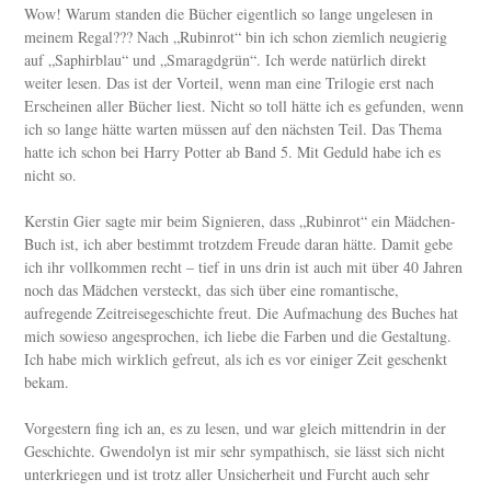
Wow! Warum standen die Bücher eigentlich so lange ungelesen in
meinem Regal??? Nach „Rubinrot“ bin ich schon ziemlich neugierig
auf „Saphirblau“ und „Smaragdgrün“. Ich werde natürlich direkt
weiter lesen. Das ist der Vorteil, wenn man eine Trilogie erst nach
Erscheinen aller Bücher liest. Nicht so toll hätte ich es gefunden, wenn
ich so lange hätte warten müssen auf den nächsten Teil. Das Thema
hatte ich schon bei Harry Potter ab Band 5. Mit Geduld habe ich es
nicht so.
Kerstin Gier sagte mir beim Signieren, dass „Rubinrot“ ein Mädchen-
Buch ist, ich aber bestimmt trotzdem Freude daran hätte. Damit gebe
ich ihr vollkommen recht – tief in uns drin ist auch mit über 40 Jahren
noch das Mädchen versteckt, das sich über eine romantische,
aufregende Zeitreisegeschichte freut. Die Aufmachung des Buches hat
mich sowieso angesprochen, ich liebe die Farben und die Gestaltung.
Ich habe mich wirklich gefreut, als ich es vor einiger Zeit geschenkt
bekam.
Vorgestern fing ich an, es zu lesen, und war gleich mittendrin in der
Geschichte. Gwendolyn ist mir sehr sympathisch, sie lässt sich nicht
unterkriegen und ist trotz aller Unsicherheit und Furcht auch sehr