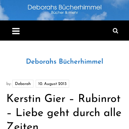
Skip
to
content
Deborahs Bücherhimmel
by:
Deborah
Kerstin Gier – Rubinrot
– Liebe geht durch alle
Zeiten