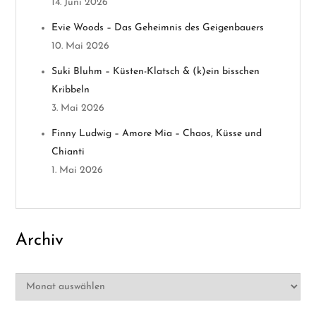
g
14. Juni 2026
Evie Woods – Das Geheimnis des Geigenbauers
a
10. Mai 2026
t
Suki Bluhm – Küsten-Klatsch & (k)ein bisschen
Kribbeln
i
3. Mai 2026
o
Finny Ludwig – Amore Mia – Chaos, Küsse und
Chianti
n
1. Mai 2026
Archiv
Archiv