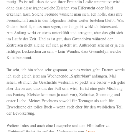
mutig. Es ist toll, dass sie von ihrer Freundin Leslie unterstützt wird –
ohne dass diese irgendwelche Zeichen von Eifersucht oder Neid
erkennen lässt. Solche Freunde wünscht man sich. Ich hoffe, dass ihre
Freundschaft auch in den folgenden Teilen weiter bestehen bleibt. Was
Gideon betrifft, muss man sagen, der Junge ist wirklich interessant.
Am Anfang wirkt er etwas unterkühlt und arrogant, aber das gibt sich
im Laufe der Zeit. Und es ist gut, dass Gwendolyn während der
Zeitreisen nicht alleine auf sich gestellt ist. Außerdem scheint er ja ein
richtiges Leckerchen zu sein – kein Wunder, dass Gwendolyn weiche
Knie bekommt.
Ihr seht, ich bin schon sehr gespannt, wie es weiter geht. Darum werde
ich auch gleich jetzt am Wochenende „Saphirblau“ anfangen. Mal
sehen, ob mich die Geschichte weiterhin so packt wie bisher – ich gehe
aber davon aus, dass das der Fall sein wird. Es ist eine gute Mischung
aus Fantasy (Geister kommen ja auch vor), Zeitreise, Spannung und
erster Liebe. Meines Erachtens sowohl für Teenager als auch für
Erwachsene ein tolles Buch – wenn auch eher für den weiblichen Teil
der Bevölkerung.
Weitere Infos und auch eine Leseprobe und den Filmtrailer zu
„Rubinrot“ findet ihr auf der Verlagsseite von
Arena
.